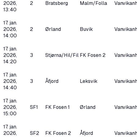
2026,
2
Bratsberg
Malm/Folla
Vanvikanh
13:40
17. jan.
2026,
2
Ørland
Buvik
Vanvikanh
14:00
17. jan.
2026,
3
Stjørna/Hil/Fil
FK Fosen 2
Vanvikanh
14:20
17. jan.
2026,
3
Åfjord
Leksvik
Vanvikanh
14:40
17. jan.
2026,
SF1
FK Fosen 1
Ørland
Vanvikanh
15:00
17. jan.
2026,
SF2
FK Fosen 2
Åfjord
Vanvikanh