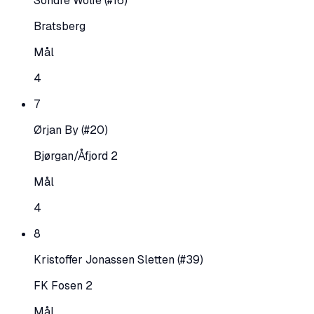
Sondre Wolfe
(#16)
Bratsberg
Mål
4
7
Ørjan By
(#20)
Bjørgan/Åfjord 2
Mål
4
8
Kristoffer Jonassen Sletten
(#39)
FK Fosen 2
Mål