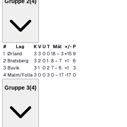
Gruppe 2
(
4
)
#
Lag
K
V
U
T
Mål
+/-
P
1
Ørland
3
3
0
0
18
–
3
+15
9
2
Bratsberg
3
2
0
1
8
–
7
+1
6
3
Buvik
3
1
0
2
7
–
6
+1
3
4
Malm/Folla
3
0
0
3
0
–
17
-17
0
Gruppe 3
(
4
)