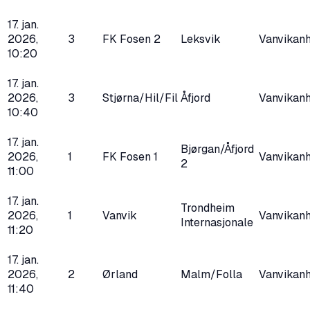
17. jan.
2026,
3
FK Fosen 2
Leksvik
Vanvikanh
10:20
17. jan.
2026,
3
Stjørna/Hil/Fil
Åfjord
Vanvikanh
10:40
17. jan.
Bjørgan/Åfjord
2026,
1
FK Fosen 1
Vanvikanh
2
11:00
17. jan.
Trondheim
2026,
1
Vanvik
Vanvikanh
Internasjonale
11:20
17. jan.
2026,
2
Ørland
Malm/Folla
Vanvikanh
11:40