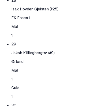
28
Isak Hovden Gjelsten
(#25)
FK Fosen 1
Mål
1
29
Jakob Killingbergtrø
(#9)
Ørland
Mål
1
Gule
1
30