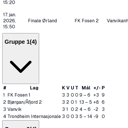
15:20
17. jan.
2026,
Finale
Ørland
FK Fosen 2
Vanvikanh
15:50
Gruppe 1
(
4
)
#
Lag
K
V
U
T
Mål
+/-
P
1
FK Fosen 1
3
3
0
0
9
–
6
+3
9
2
Bjørgan/Åfjord 2
3
2
0
1
13
–
5
+8
6
3
Vanvik
3
1
0
2
4
–
6
-2
3
4
Trondheim Internasjonale
3
0
0
3
5
–
14
-9
0