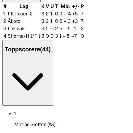
#
Lag
K
V
U
T
Mål
+/-
P
1
FK Fosen 2
3
2
1
0
9
–
4
+5
7
2
Åfjord
3
2
1
0
6
–
3
+3
7
3
Leksvik
3
1
0
2
5
–
6
-1
3
4
Stjørna/Hil/Fil
3
0
0
3
1
–
8
-7
0
Toppscorere
(
44
)
1
Matias Sletten
(#8)