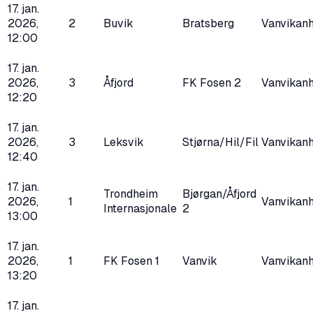
17. jan.
2026,
2
Buvik
Bratsberg
Vanvikanh
12:00
17. jan.
2026,
3
Åfjord
FK Fosen 2
Vanvikanh
12:20
17. jan.
2026,
3
Leksvik
Stjørna/Hil/Fil
Vanvikanh
12:40
17. jan.
Trondheim
Bjørgan/Åfjord
2026,
1
Vanvikanh
Internasjonale
2
13:00
17. jan.
2026,
1
FK Fosen 1
Vanvik
Vanvikanh
13:20
17. jan.