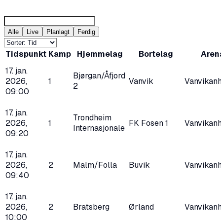
Alle
Live
Planlagt
Ferdig
Tidspunkt
Kamp
Hjemmelag
Bortelag
Aren
17. jan.
Bjørgan/Åfjord
2026,
1
Vanvik
Vanvikanh
2
09:00
17. jan.
Trondheim
2026,
1
FK Fosen 1
Vanvikanh
Internasjonale
09:20
17. jan.
2026,
2
Malm/Folla
Buvik
Vanvikanh
09:40
17. jan.
2026,
2
Bratsberg
Ørland
Vanvikanh
10:00